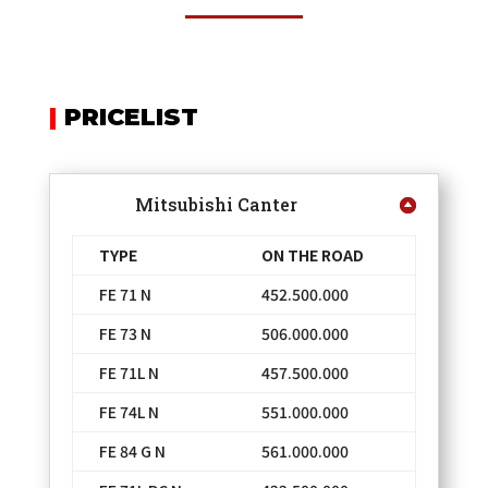
|
PRICELIST
Mitsubishi Canter
TYPE
ON THE ROAD
FE 71 N
452.500.000
FE 73 N
506.000.000
FE 71L N
457.500.000
FE 74L N
551.000.000
FE 84 G N
561.000.000